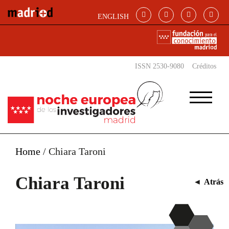
Pasar al contenido principal
ENGLISH
ISSN 2530-9080
Créditos
Home
/
Chiara Taroni
Chiara Taroni
◄
Atrás