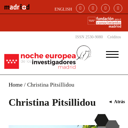
Pasar al contenido principal
ENGLISH
ISSN 2530-9080
Créditos
Home
/
Christina Pitsillidou
Christina Pitsillidou
◄
Atrás