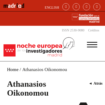
Pasar al contenido principal
ENGLISH
ISSN 2530-9080
Créditos
Home
/
Athanasios Oikonomou
Athanasios
◄
Atrás
Oikonomou