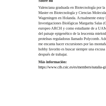
Sobre mí
Valenciana graduada en Biotecnología por la
Master en Biotecnología y Ciencias Molecular
Wageningen en Holanda. Actualmente estoy h
Investigaciones Biológicas Margarita Salas (
europeo ARCH y como estudiante de a UAM. M
del paisaje epigenético de la leucemia mielo
proteínas reguladoras llamado Polycomb. Ador
me encanta hacer excursiones por las montaña
hobby favorito es buscar siempre una excusa p
después de trabajar.
Más información:
https://www.cib.csic.es/es/members/natalia-g