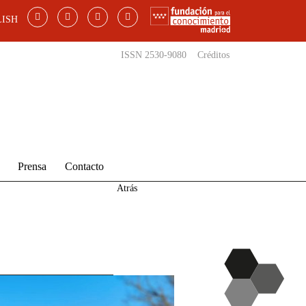
ISH
ISSN 2530-9080
Créditos
Prensa
Contacto
Atrás