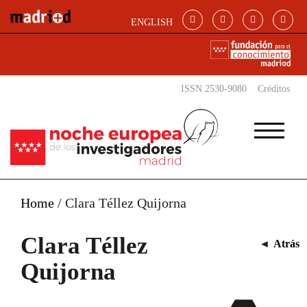
Pasar al contenido principal
ENGLISH
ISSN 2530-9080
Créditos
Home
/
Clara Téllez Quijorna
Clara Téllez
◄
Atrás
Quijorna