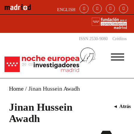
Pasar al contenido principal
ENGLISH
ISSN 2530-9080
Créditos
Home
/
Jinan Hussein Awadh
Jinan Hussein
◄
Atrás
Awadh