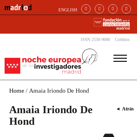
Pasar al contenido principal
ENGLISH
ISSN 2530-9080
Créditos
Home
/
Amaia Iriondo De Hond
Amaia Iriondo De
◄
Atrás
Hond