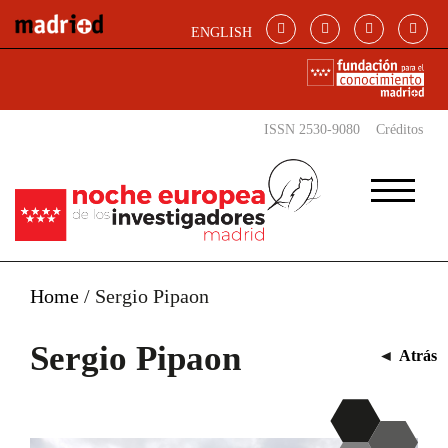
Pasar al contenido principal
ENGLISH
ISSN 2530-9080
Créditos
Home
/
Sergio Pipaon
Sergio Pipaon
◄
Atrás