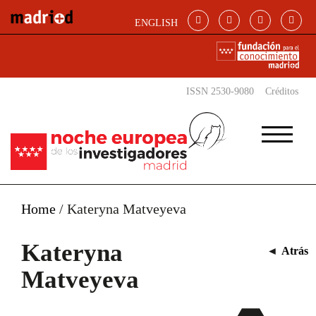
Pasar al contenido principal
ENGLISH
ISSN 2530-9080
Créditos
Home
/
Kateryna Matveyeva
Kateryna
◄
Atrás
Matveyeva