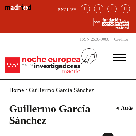
Pasar al contenido principal
ENGLISH
ISSN 2530-9080
Créditos
Home
/
Guillermo García Sánchez
Guillermo García
◄
Atrás
Sánchez