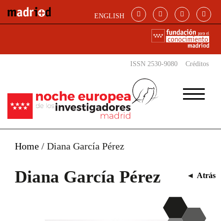
Pasar al contenido principal
ENGLISH
ISSN 2530-9080
Créditos
Home
/
Diana García Pérez
Diana García Pérez
◄
Atrás