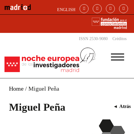
Pasar al contenido principal
ENGLISH
ISSN 2530-9080
Créditos
Home
/
Miguel Peña
Miguel Peña
◄
Atrás