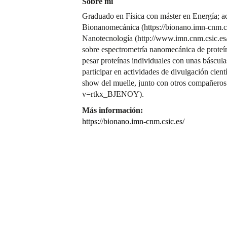
Sobre mí
Graduado en Física con máster en Energía; ac
Bionanomecánica (https://bionano.imn-cnm.csi
Nanotecnología (http://www.imn.cnm.csic.es/e
sobre espectrometría nanomecánica de proteína
pesar proteínas individuales con unas báscu
participar en actividades de divulgación cientí
show del muelle, junto con otros compañero
v=rtkx_BJENOY).
Más información:
https://bionano.imn-cnm.csic.es/