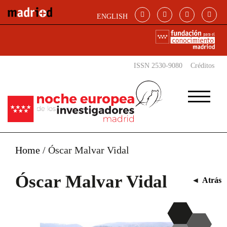
Pasar al contenido principal
ENGLISH
ISSN 2530-9080
Créditos
Home
/
Óscar Malvar Vidal
Óscar Malvar Vidal
◄
Atrás