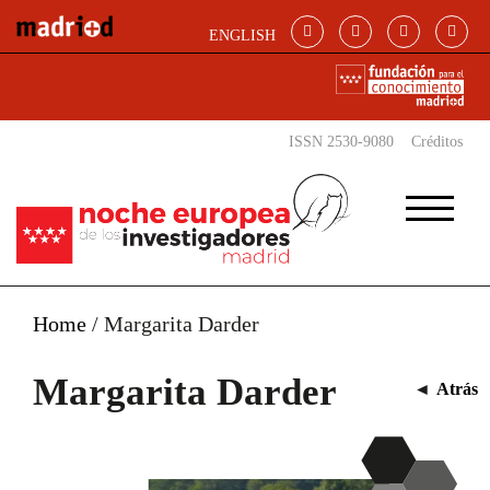
Pasar al contenido principal
ENGLISH
ISSN 2530-9080
Créditos
Home
/
Margarita Darder
Margarita Darder
◄
Atrás