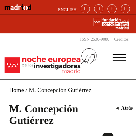
Pasar al contenido principal
ENGLISH
ISSN 2530-9080
Créditos
Home
/
M. Concepción Gutiérrez
M. Concepción
◄
Atrás
Gutiérrez