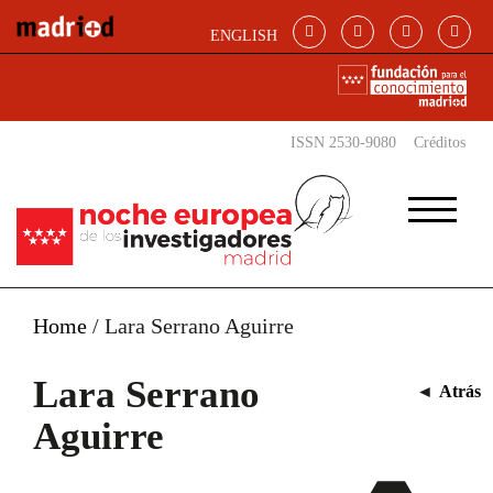
Pasar al contenido principal
ENGLISH
ISSN 2530-9080
Créditos
Home
/
Lara Serrano Aguirre
Lara Serrano
◄
Atrás
Aguirre