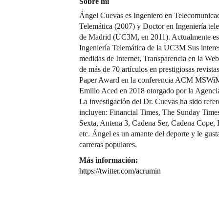
Sobre mí
Ángel Cuevas es Ingeniero en Telecomunicaci
Telemática (2007) y Doctor en Ingeniería tele
de Madrid (UC3M, en 2011). Actualmente es P
Ingeniería Telemática de la UC3M Sus interes
medidas de Internet, Transparencia en la Web
de más de 70 artículos en prestigiosas revista
Paper Award en la conferencia ACM MSWiM 2
Emilio Aced en 2018 otorgado por la Agenci
La investigación del Dr. Cuevas ha sido ref
incluyen: Financial Times, The Sunday Time
Sexta, Antena 3, Cadena Ser, Cadena Cope, 
etc. Ángel es un amante del deporte y le gusta
carreras populares.
Más información:
https://twitter.com/acrumin