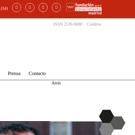
ISH
ISSN 2530-9080
Créditos
Prensa
Contacto
Atrás