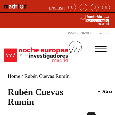
Pasar al contenido principal
ENGLISH
ISSN 2530-9080
Créditos
Home
/
Rubén Cuevas Rumín
Rubén Cuevas
◄
Atrás
Rumín