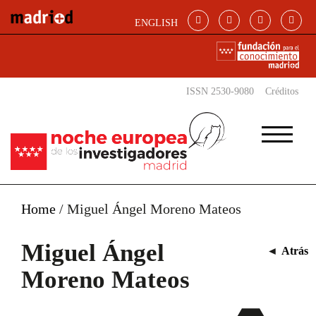
Pasar al contenido principal
ENGLISH
ISSN 2530-9080
Créditos
Home
/
Miguel Ángel Moreno Mateos
Miguel Ángel
◄
Atrás
Moreno Mateos