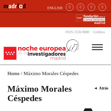
Pasar al contenido principal
ENGLISH
ISSN 2530-9080
Créditos
Home
/
Máximo Morales Céspedes
Máximo Morales
◄
Atrás
Céspedes