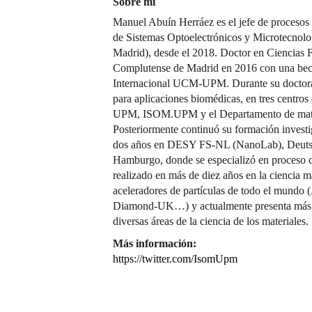
Sobre mí
Manuel Abuín Herráez es el jefe de procesos 
de Sistemas Optoelectrónicos y Microtecnolo
Madrid), desde el 2018. Doctor en Ciencias F
Complutense de Madrid en 2016 con una be
Internacional UCM-UPM. Durante su doctorad
para aplicaciones biomédicas, en tres centr
UPM, ISOM.UPM y el Departamento de materi
Posteriormente continuó su formación investi
dos años en DESY FS-NL (NanoLab), Deuts
Hamburgo, donde se especializó en proceso ca
realizado en más de diez años en la ciencia m
aceleradores de partículas de todo el mund
Diamond-UK…) y actualmente presenta más de 
diversas áreas de la ciencia de los materiales.
Más información:
https://twitter.com/IsomUpm