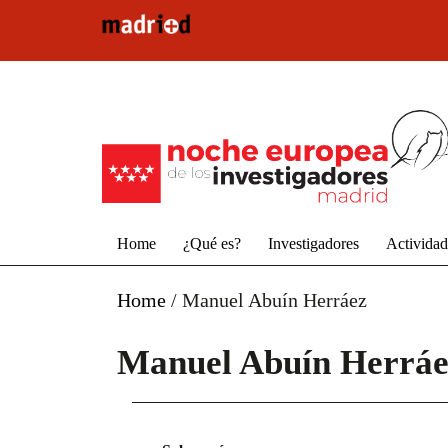
Pasar al contenido principal
Home
¿Qué es?
Investigadores
Activida
Home
/
Manuel Abuín Herráez
Manuel Abuín Herráe