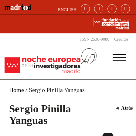
Pasar al contenido principal
ENGLISH
ISSN 2530-9080
Créditos
Home
/
Sergio Pinilla Yanguas
Sergio Pinilla
◄
Atrás
Yanguas