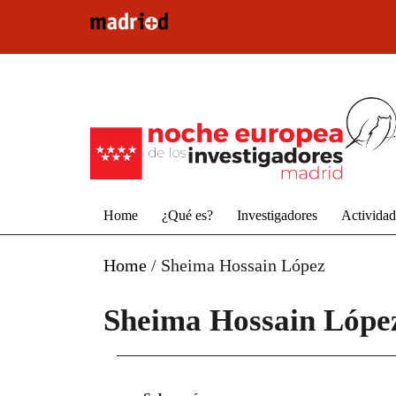
Pasar al contenido principal
Home
¿Qué es?
Investigadores
Activida
Home
/
Sheima Hossain López
Sheima Hossain Lópe