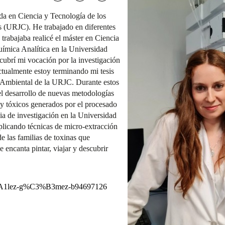
 en Ciencia y Tecnología de los
s (URJC). He trabajado en diferentes
 trabajaba realicé el máster en Ciencia
ímica Analítica en la Universidad
ubrí mi vocación por la investigación
Actualmente estoy terminando mi tesis
 Ambiental de la URJC. Durante estos
el desarrollo de nuevas metodologías
es y tóxicos generados por el procesado
cia de investigación en la Universidad
licando técnicas de micro-extracción
de las familias de toxinas que
 encanta pintar, viajar y descubrir
%C3%A1lez-g%C3%B3mez-b94697126