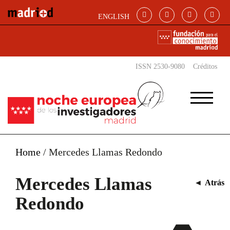
Pasar al contenido principal
ENGLISH
ISSN 2530-9080
Créditos
Home
/
Mercedes Llamas Redondo
Mercedes Llamas
◄
Atrás
Redondo