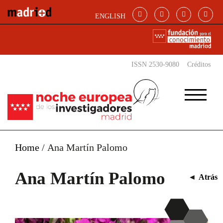
Pasar al contenido principal
ENGLISH
ISSN 2530-9080
Créditos
Home
/
Ana Martín Palomo
Ana Martín Palomo
◄
Atrás