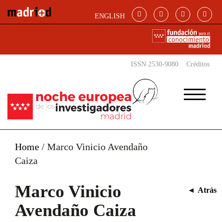
Pasar al contenido principal
ENGLISH
ISSN 2530-9080
Créditos
Home
/
Marco Vinicio Avendaño
Caiza
Marco Vinicio
◄
Atrás
Avendaño Caiza