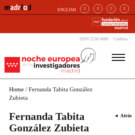
Pasar al contenido principal
ENGLISH
ISSN 2530-9080
Créditos
Home
/
Fernanda Tabita González
Zubieta
Fernanda Tabita
◄
Atrás
González Zubieta