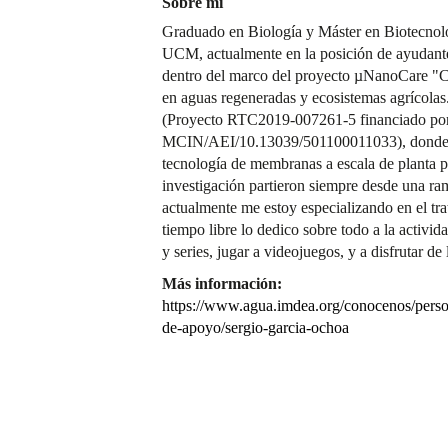
Sobre mí
Graduado en Biología y Máster en Biotecnolog
UCM, actualmente en la posición de ayudant
dentro del marco del proyecto µNanoCare "C
en aguas regeneradas y ecosistemas agrícolas
(Proyecto RTC2019-007261-5 financiado po
MCIN/AEI/10.13039/501100011033), donde e
tecnología de membranas a escala de planta
investigación partieron siempre desde una r
actualmente me estoy especializando en el tr
tiempo libre lo dedico sobre todo a la activida
y series, jugar a videojuegos, y a disfrutar d
Más información:
https://www.agua.imdea.org/conocenos/person
de-apoyo/sergio-garcia-ochoa