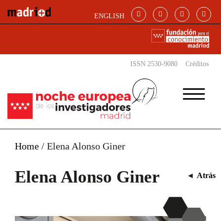
Pasar al contenido principal
ENGLISH
ISSN 2530-9080
Créditos
Home
/
Elena Alonso Giner
Elena Alonso Giner
◄
Atrás