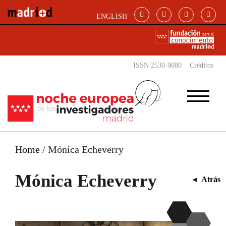
Pasar al contenido principal
ENGLISH
ISSN 2530-9080
Créditos
Home
/
Mónica Echeverry
Mónica Echeverry
◄
Atrás