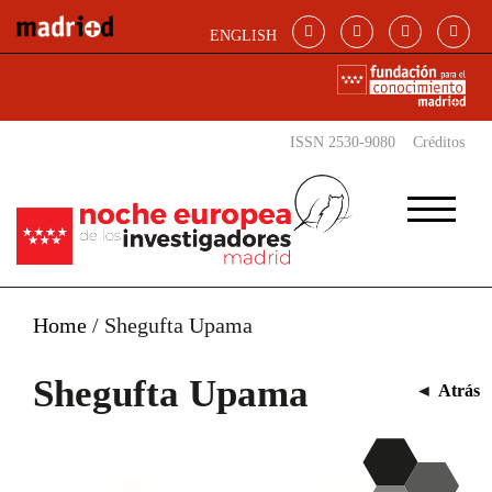
Pasar al contenido principal
ENGLISH
ISSN 2530-9080
Créditos
Home
/
Shegufta Upama
Shegufta Upama
◄
Atrás