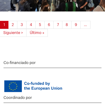
Paginación
Página
1
Página
2
Página
3
Página
4
Página
5
Página
6
Página
7
Página
8
Página
9
…
actual
Siguiente
Siguiente >
Última
Último »
página
página
Co-financiado por
Coordinado por