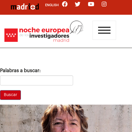
Pasar
ENGLISH
al
contenido
principal
Palabras a buscar: