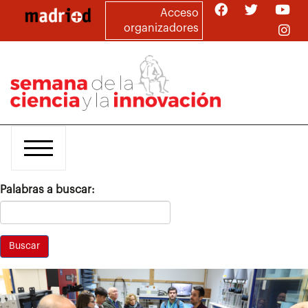
Pasar
Acceso
al
organizadores
contenido
principal
Palabras a buscar: