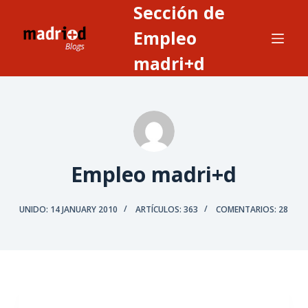
Sección de
S
a
Empleo
l
madri+d
t
a
r
a
l
c
Empleo madri+d
o
n
UNIDO: 14 JANUARY 2010
ARTÍCULOS: 363
COMENTARIOS: 28
t
e
n
i
d
o