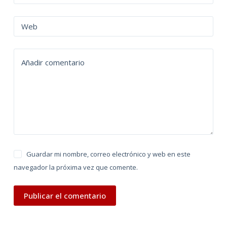
r
n
Web
a
t
Añadir comentario
i
v
e
:
Guardar mi nombre, correo electrónico y web en este
navegador la próxima vez que comente.
Publicar el comentario