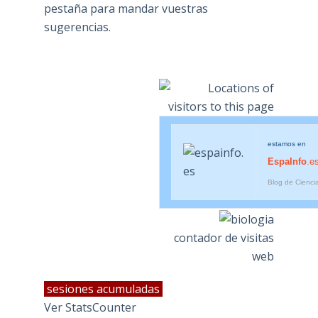
pestaña para mandar vuestras
sugerencias.
estamos en
EspaInfo
.e
Blog de Cienci
contador de visitas
web
sesiones acumuladas
Ver StatsCounter