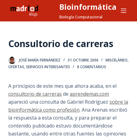
Bioinformática
S
a
Biología Computacional
l
t
a
Consultorio de carreras
r
a
JOSÉ MARÍA FERNÁNDEZ
31 OCTUBRE 2006
MISCELÁNEO
,
l
OFERTAS
,
SERVICIOS INTERESANTES
8 COMENTARIOS
c
o
A principios de este mes que ahora acaba, en el
n
consultorio de carreras
de
aprendemas.com
t
apareció una consulta de Gabriel Rodríguez
sobre la
e
bioinformática como profesión
. Ana Arenas escribió
n
la respuesta a esta consulta, y para preparar el
i
contenido publicado estuvo documentándose
d
bastante, usando entre otras fuentes las opiniones
o