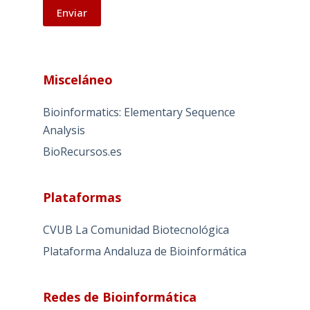
A
l
Misceláneo
t
e
Bioinformatics: Elementary Sequence
r
Analysis
n
BioRecursos.es
a
t
i
Plataformas
v
e
CVUB La Comunidad Biotecnológica
:
Plataforma Andaluza de Bioinformática
Redes de Bioinformática