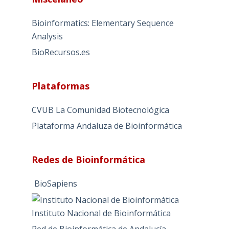
t
e
Bioinformatics: Elementary Sequence
r
Analysis
n
BioRecursos.es
a
t
i
Plataformas
v
e
CVUB La Comunidad Biotecnológica
:
Plataforma Andaluza de Bioinformática
Redes de Bioinformática
BioSapiens
Instituto Nacional de Bioinformática
Red de Bioinformática de Andalucía