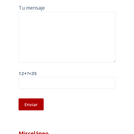
Tu mensaje
12+?=35
A
l
Misceláneo