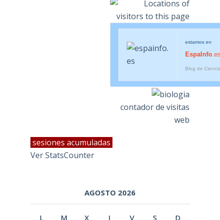
estamos en
EspaInfo
.e
Blog de Cienci
contador de visitas
web
sesiones acumuladas
Ver StatsCounter
AGOSTO 2026
L
M
X
J
V
S
D