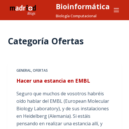
Bioinformática
S
a
Biología Computacional
l
t
a
Categoría
Ofertas
r
a
l
c
GENERAL
,
OFERTAS
o
Hacer una estancia en EMBL
n
t
Seguro que muchos de vosotros habréis
e
oído hablar del EMBL (European Molecular
n
Biology Laboratory), y de sus instalaciones
i
en Heidelberg (Alemania). Si estáis
d
pensando en realizar una estancia allí, y
o