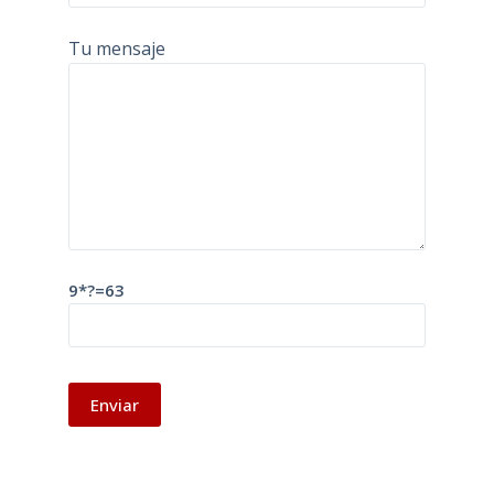
Tu mensaje
9*?=63
A
l