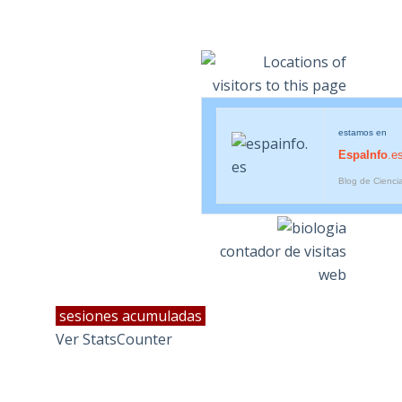
estamos en
EspaInfo
.e
Blog de Cienci
contador de visitas
web
sesiones acumuladas
Ver StatsCounter