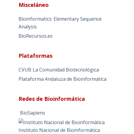
Misceláneo
t
e
Bioinformatics: Elementary Sequence
r
Analysis
n
BioRecursos.es
a
t
i
Plataformas
v
e
CVUB La Comunidad Biotecnológica
:
Plataforma Andaluza de Bioinformática
Redes de Bioinformática
BioSapiens
Instituto Nacional de Bioinformática