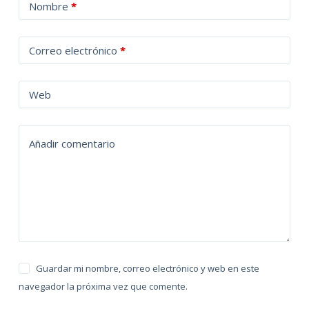
A
Nombre
*
l
t
Correo electrónico
*
e
r
n
Web
a
t
Añadir comentario
i
v
e
:
Guardar mi nombre, correo electrónico y web en este
navegador la próxima vez que comente.