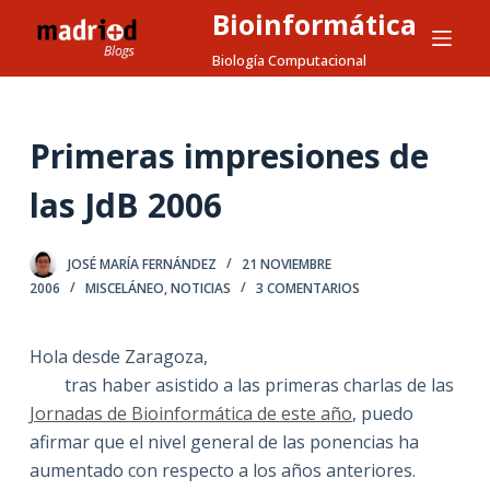
Bioinformática
S
a
Biología Computacional
l
t
a
Primeras impresiones de
r
las JdB 2006
a
l
c
JOSÉ MARÍA FERNÁNDEZ
21 NOVIEMBRE
o
2006
MISCELÁNEO
,
NOTICIAS
3 COMENTARIOS
n
t
Hola desde Zaragoza,
e
tras haber asistido a las primeras charlas de las
n
Jornadas de Bioinformática de este año
, puedo
i
afirmar que el nivel general de las ponencias ha
d
aumentado con respecto a los años anteriores.
o