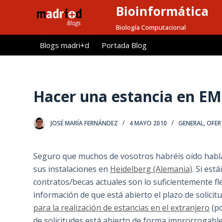
Bioinformática
S
a
Biología Computacional
l
Blogs madri+d
Portada Blog
t
a
r
a
Hacer una estancia en E
l
c
JOSÉ MARÍA FERNÁNDEZ
4 MAYO 2010
GENERAL
,
OFER
o
n
t
Seguro que muchos de vosotros habréis oído habl
e
sus instalaciones en
Heidelberg (Alemania)
. Si est
n
contratos/becas actuales son lo suficientemente fl
i
información de que está abierto el plazo de solicit
d
para la realización de estancias en el extranjero
(po
o
de solicitudes está abierto de forma improrrogabl