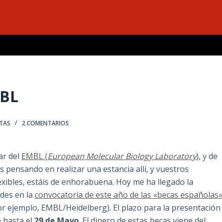
MBL
TAS
2 COMENTARIOS
ar del
EMBL (
European Molecular Biology Laboratory
)
, y de
áis pensando en realizar una estancia allí, y vuestros
exibles, estáis de enhorabuena. Hoy me ha llegado la
udes en la
convocatoria de este año de las «becas españolas
r ejemplo, EMBL/Heidelberg). El plazo para la presentación
e hasta el
29 de Mayo
. El dinero de estas becas viene del