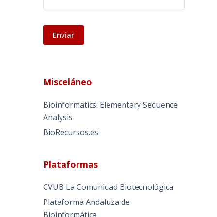
A
l
Misceláneo
t
e
Bioinformatics: Elementary Sequence
r
Analysis
n
BioRecursos.es
a
t
i
Plataformas
v
e
CVUB La Comunidad Biotecnológica
:
Plataforma Andaluza de
Bioinformática