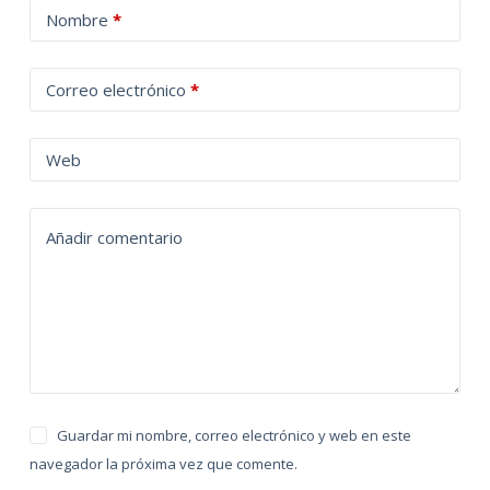
A
Nombre
*
l
t
Correo electrónico
*
e
r
n
Web
a
t
Añadir comentario
i
v
e
:
Guardar mi nombre, correo electrónico y web en este
navegador la próxima vez que comente.