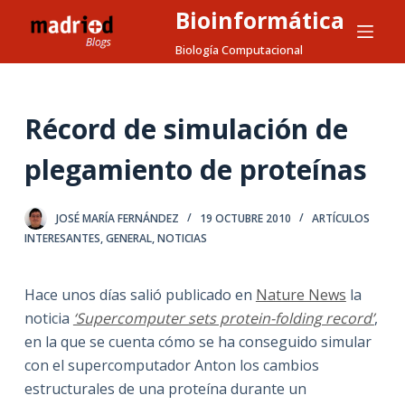
Bioinformática
S
a
Biología Computacional
l
t
a
Récord de simulación de
r
plegamiento de proteínas
a
l
c
JOSÉ MARÍA FERNÁNDEZ
19 OCTUBRE 2010
ARTÍCULOS
o
INTERESANTES
,
GENERAL
,
NOTICIAS
n
t
Hace unos días salió publicado en
Nature News
la
e
noticia
‘Supercomputer sets protein-folding record’
,
n
en la que se cuenta cómo se ha conseguido simular
i
con el supercomputador Anton los cambios
d
estructurales de una proteína durante un
o