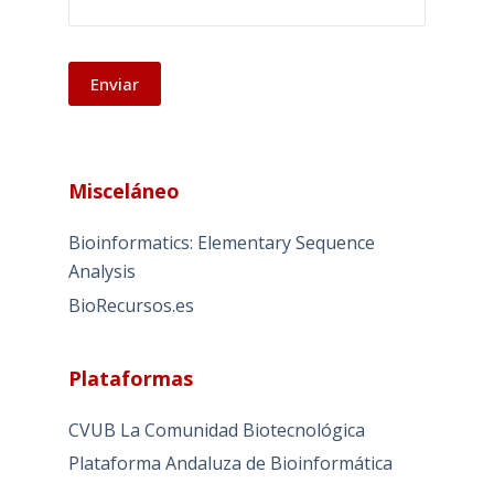
A
l
Misceláneo
t
e
Bioinformatics: Elementary Sequence
r
Analysis
n
BioRecursos.es
a
t
i
Plataformas
v
e
CVUB La Comunidad Biotecnológica
:
Plataforma Andaluza de Bioinformática