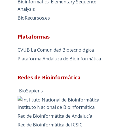
Bioinformatics: Elementary Sequence
r
Analysis
n
BioRecursos.es
a
t
i
Plataformas
v
e
CVUB La Comunidad Biotecnológica
:
Plataforma Andaluza de Bioinformática
Redes de Bioinformática
BioSapiens
Instituto Nacional de Bioinformática
Red de Bioinformática de Andalucía
Red de Bioinformática del CSIC