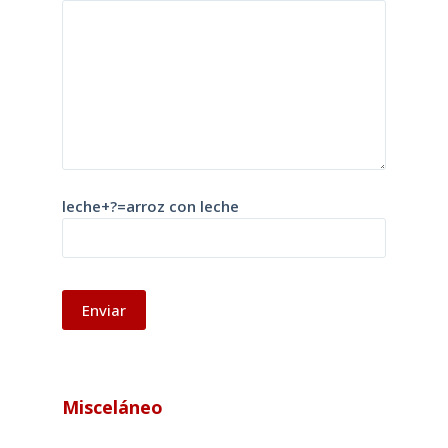
leche+?=arroz con leche
A
l
Misceláneo
t
e