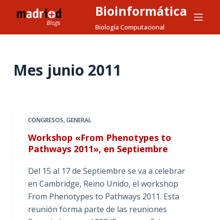
Bioinformática
S
a
Biología Computacional
l
t
a
Mes
junio 2011
r
a
l
c
CONGRESOS
,
GENERAL
o
Workshop «From Phenotypes to
n
Pathways 2011», en Septiembre
t
e
Del 15 al 17 de Septiembre se va a celebrar
n
en Cambridge, Reino Unido, el workshop
i
From Phenotypes to Pathways 2011. Esta
d
reunión forma parte de las reuniones
o