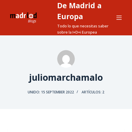
De Madrid a
S
a
Europa
l
Todo lo que necesitas saber
t
sobre la I+D+i Europea
a
r
a
l
c
juliomarchamalo
o
n
t
UNIDO: 15 SEPTEMBER 2022
ARTÍCULOS: 2
e
n
i
d
o