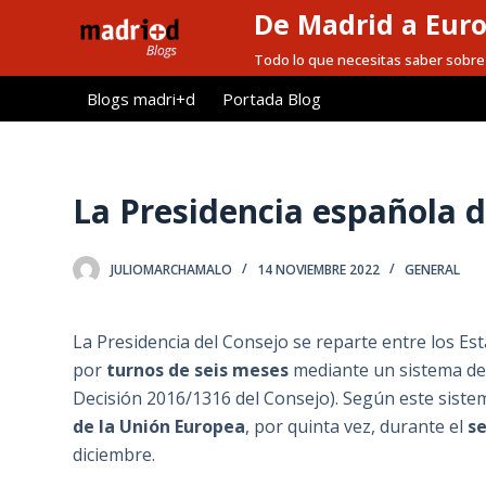
De Madrid a Eur
S
a
Todo lo que necesitas saber sobre 
l
Blogs madri+d
Portada Blog
t
a
r
a
La Presidencia española d
l
c
JULIOMARCHAMALO
14 NOVIEMBRE 2022
GENERAL
o
n
t
La Presidencia del Consejo se reparte entre los E
e
por
turnos de seis meses
mediante un sistema de 
n
Decisión 2016/1316 del Consejo). Según este siste
i
de la Unión Europea
, por quinta vez, durante el
s
d
diciembre.
o