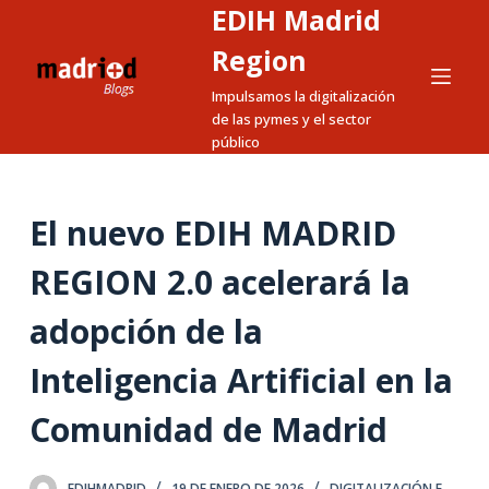
EDIH Madrid
S
a
Region
l
Impulsamos la digitalización
t
de las pymes y el sector
a
público
r
a
El nuevo EDIH MADRID
l
c
REGION 2.0 acelerará la
o
n
adopción de la
t
e
Inteligencia Artificial en la
n
Comunidad de Madrid
i
d
o
EDIHMADRID
19 DE ENERO DE 2026
DIGITALIZACIÓN E