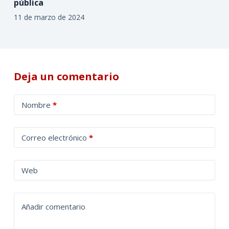
pública
11 de marzo de 2024
Deja un comentario
A
Nombre
*
l
t
Correo electrónico
*
e
r
n
Web
a
t
Añadir comentario
i
v