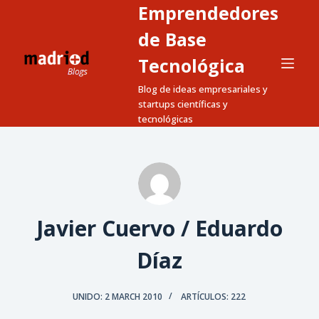
Emprendedores
S
a
de Base
l
Tecnológica
t
Blog de ideas empresariales y
a
startups científicas y
r
tecnológicas
a
l
c
o
n
t
Javier Cuervo / Eduardo
e
Díaz
n
i
d
UNIDO: 2 MARCH 2010
ARTÍCULOS: 222
o