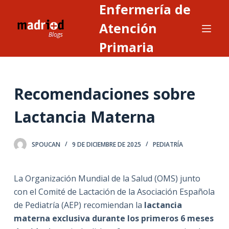
Enfermería de
S
a
Atención
l
Primaria
t
a
r
Recomendaciones sobre
a
l
Lactancia Materna
c
o
n
SPOUCAN
9 DE DICIEMBRE DE 2025
PEDIATRÍA
t
e
La Organización Mundial de la Salud (OMS) junto
n
con el Comité de Lactación de la Asociación Española
i
de Pediatría (AEP) recomiendan la
lactancia
d
materna exclusiva durante los primeros 6 meses
o