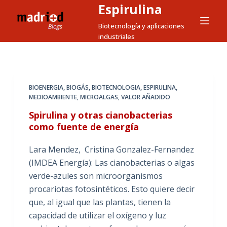
Espirulina
S
a
Biotecnología y aplicaciones
industriales
l
t
a
r
BIOENERGIA
,
BIOGÁS
,
BIOTECNOLOGIA
,
ESPIRULINA
,
a
MEDIOAMBIENTE
,
MICROALGAS
,
VALOR AÑADIDO
l
Spirulina y otras cianobacterias
c
como fuente de energía
o
n
Lara Mendez, Cristina Gonzalez-Fernandez
t
(IMDEA Energía): Las cianobacterias o algas
e
verde-azules son microorganismos
n
procariotas fotosintéticos. Esto quiere decir
i
que, al igual que las plantas, tienen la
d
capacidad de utilizar el oxígeno y luz
o