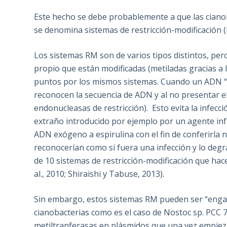
Este hecho se debe probablemente a que las cianob
se denomina sistemas de restricción-modificación 
Los sistemas RM son de varios tipos distintos, pe
propio que están modificadas (metiladas gracias a
puntos por los mismos sistemas. Cuando un ADN “ex
reconocen la secuencia de ADN y al no presentar el
endonucleasas de restricción). Esto evita la infec
extraño introducido por ejemplo por un agente inf
ADN exógeno a espirulina con el fin de conferirla n
reconocerían como si fuera una infección y lo degrad
de 10 sistemas de restricción-modificación que hac
al., 2010; Shiraishi y Tabuse, 2013).
Sin embargo, estos sistemas RM pueden ser “enga
cianobacterias como es el caso de Nostoc sp. PCC 7
metiltranferasas en plásmidos que una vez empiez