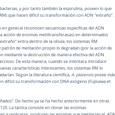
acterias, y por tanto también la espirulina, poseen lo que
(RM) que hacen difícil su transformación con ADN “extraño”.
ro en general reconocen secuencias específicas del ADN
 la acción de enzimas metiltransferasas) en determinados
traño” entra dentro de la célula, los sistemas RM
 patrón de metilación propio lo degradan (por la acción de
ción mediante la destrucción de manera efectiva del ADN
eccioso. De esta manera, cuando se intentara introducir
uevas características interesantes, los sistemas RM lo
arían. Según la literatura científica,
A. platensis
posee má
en difícil su transformación con DNA exógeno (Fujisawa et
ñados”. De hecho ya se ha hecho anteriormente en otras
120. La táctica consiste en clonar las enzimas
an a replicarse, producen las enzimas que metilarían el AD