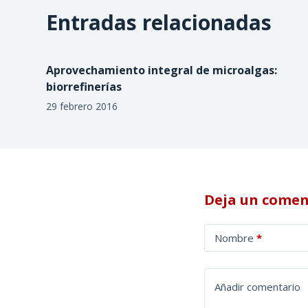
Entradas relacionadas
Aprovechamiento integral de microalgas:
biorrefinerías
29 febrero 2016
Deja un comen
A
Nombre
*
l
t
e
Añadir comentario
r