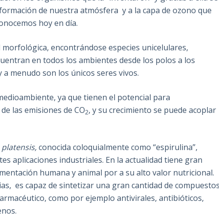
a formación de nuestra atmósfera y a la capa de ozono que
 conocemos hoy en día.
morfológica, encontrándose especies unicelulares,
cuentran en todos los ambientes desde los polos a los
y a menudo son los únicos seres vivos.
edioambiente, ya que tienen el potencial para
 de las emisiones de CO
, y su crecimiento se puede acoplar
2
 platensis,
conocida coloquialmente como “espirulina”,
s aplicaciones industriales. En la actualidad tiene gran
imentación humana y animal por a su alto valor nutricional.
rias, es capaz de sintetizar una gran cantidad de compuesto
armacéutico, como por ejemplo antivirales, antibióticos,
enos.