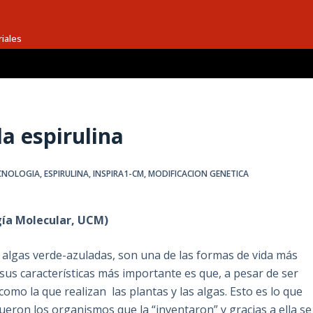
riales
la espirulina
CNOLOGIA
,
ESPIRULINA
,
INSPIRA1-CM
,
MODIFICACION GENETICA
gía Molecular, UCM)
algas verde-azuladas, son una de las formas de vida más
 sus características más importante es que, a pesar de ser
 como la que realizan las plantas y las algas. Esto es lo que
ueron los organismos que la “inventaron” y gracias a ella se