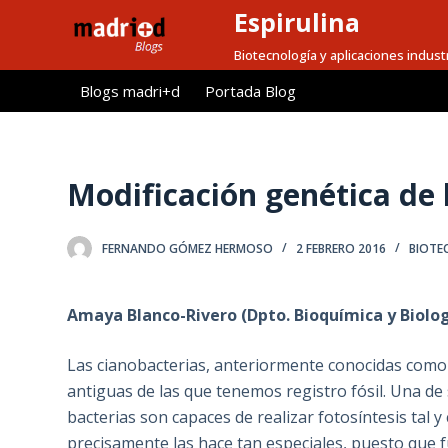
Espirulina
S
a
Biotecnología y aplicaciones indust
l
Blogs madri+d
Portada Blog
t
a
r
a
Modificación genética de 
l
c
FERNANDO GÓMEZ HERMOSO
2 FEBRERO 2016
BIOTE
o
n
t
Amaya Blanco-Rivero (Dpto. Bioquímica y Biolo
e
n
Las cianobacterias, anteriormente conocidas como 
i
antiguas de las que tenemos registro fósil. Una de
d
bacterias son capaces de realizar fotosíntesis tal y
o
precisamente las hace tan especiales, puesto que f