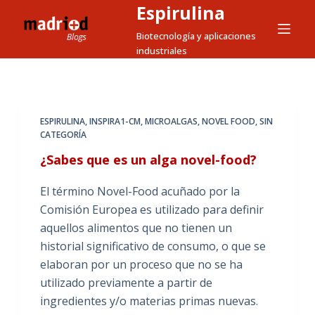
Espirulina
S
a
Biotecnología y aplicaciones
industriales
l
t
a
r
ESPIRULINA
,
INSPIRA1-CM
,
MICROALGAS
,
NOVEL FOOD
,
SIN
a
CATEGORÍA
l
¿Sabes que es un alga novel-food?
c
o
El término Novel-Food acuñado por la
n
Comisión Europea es utilizado para definir
t
aquellos alimentos que no tienen un
e
historial significativo de consumo, o que se
n
elaboran por un proceso que no se ha
i
utilizado previamente a partir de
d
ingredientes y/o materias primas nuevas.
o